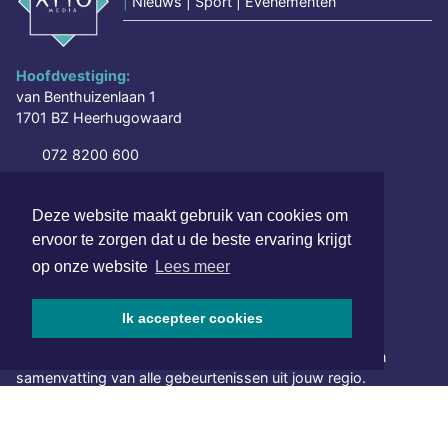
|
Nieuws | Sport | Evenementen
Hoofdvestiging:
van Benthuizenlaan 1
1701 BZ Heerhugowaard
072 8200 600
redactie@xyto.nl
www.xyto.nl
Deze website maakt gebruik van cookies om
ervoor te zorgen dat u de beste ervaring krijgt
SOCIAL MEDIA
op onze website
Lees meer
Ik accepteer cookies
NIEUWSBRIEF AANMELDEN
Schrijf je in voor onze nieuwsbrief en krijg wekelijks een
samenvatting van alle gebeurtenissen uit jouw regio.
Aanmelden