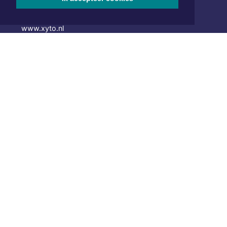
072 8200 600
redactie@xyto.nl
www.xyto.nl
SOCIAL MEDIA
NIEUWSBRIEF AANMELDEN
Schrijf je in voor onze nieuwsbrief en krijg wekelijks een
samenvatting van alle gebeurtenissen uit jouw regio.
Aanmelden
ONLINE DAGBLADEN