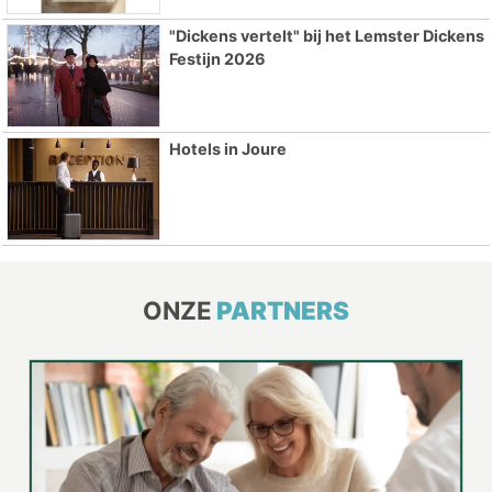
"Dickens vertelt" bij het Lemster Dickens
Festijn 2026
Hotels in Joure
ONZE
PARTNERS