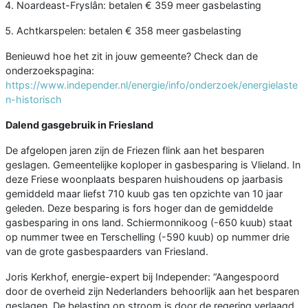
Noardeast-Fryslân: betalen € 359 meer gasbelasting
Achtkarspelen: betalen € 358 meer gasbelasting
Benieuwd hoe het zit in jouw gemeente? Check dan de
onderzoekspagina:
https://www.independer.nl/energie/info/onderzoek/energielaste
n-historisch
Dalend gasgebruik in Friesland
De afgelopen jaren zijn de Friezen flink aan het besparen
geslagen. Gemeentelijke koploper in gasbesparing is Vlieland. In
deze Friese woonplaats besparen huishoudens op jaarbasis
gemiddeld maar liefst 710 kuub gas ten opzichte van 10 jaar
geleden. Deze besparing is fors hoger dan de gemiddelde
gasbesparing in ons land. Schiermonnikoog (-650 kuub) staat
op nummer twee en Terschelling (-590 kuub) op nummer drie
van de grote gasbespaarders van Friesland.
Joris Kerkhof, energie-expert bij Independer: “Aangespoord
door de overheid zijn Nederlanders behoorlijk aan het besparen
geslagen. De belasting op stroom is door de regering verlaagd,