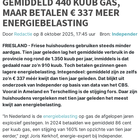
GEMIDDELD 440 KUUB GAS,
MAAR BETALEN € 337 MEER
ENERGIEBELASTING
Door
Redactie
op
8 oktober 2025, 17:45 uur
Bron:
Independer
FRIESLAND - Friese huishoudens gebruiken steeds minder
aardgas. Tien jaar geleden lag het gemiddelde verbruik in de
provincie nog rond de 1.350 kuub per jaar, inmiddels is dat
gedaald naar zo’n 910 kuub. Toch betalen gezinnen geen
lagere energiebelasting. Integendeel: gemiddeld zijn ze zelfs
zo’n € 337 méér kwijt dan tien jaar geleden. Dat blijkt uit
onderzoek van Independer op basis van data van het CBS.
Vooral in Ameland en Terschelling is de stijging fors. Daar zijn
huishoudens vergeleken met tien jaar geleden het meest
kwijt aan energiebelasting.
“In Nederland is de
energiebelasting
op gas de afgelopen jaren
explosief gestegen. In 2024 betaalden we gemiddeld 86 cent
per kuub gas, een stijging van 160% ten opzichte van tien jaar
eerder,” zegt Joris Kerkhof, energie-expert bij Independer.