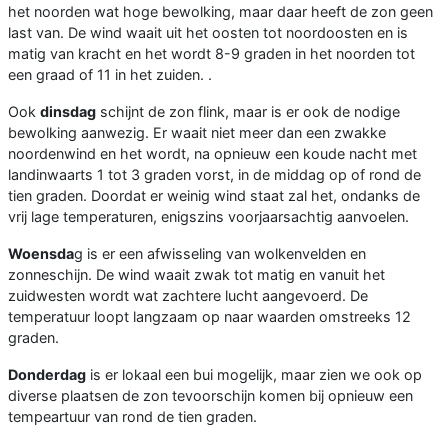
het noorden wat hoge bewolking, maar daar heeft de zon geen
last van. De wind waait uit het oosten tot noordoosten en is
matig van kracht en het wordt 8-9 graden in het noorden tot
een graad of 11 in het zuiden. .
Ook
dinsdag
schijnt de zon flink, maar is er ook de nodige
bewolking aanwezig. Er waait niet meer dan een zwakke
noordenwind en het wordt, na opnieuw een koude nacht met
landinwaarts 1 tot 3 graden vorst, in de middag op of rond de
tien graden. Doordat er weinig wind staat zal het, ondanks de
vrij lage temperaturen, enigszins voorjaarsachtig aanvoelen.
Woensda
g is er een afwisseling van wolkenvelden en
zonneschijn. De wind waait zwak tot matig en vanuit het
zuidwesten wordt wat zachtere lucht aangevoerd. De
temperatuur loopt langzaam op naar waarden omstreeks 12
graden.
Donderdag
is er lokaal een bui mogelijk, maar zien we ook op
diverse plaatsen de zon tevoorschijn komen bij opnieuw een
tempeartuur van rond de tien graden.