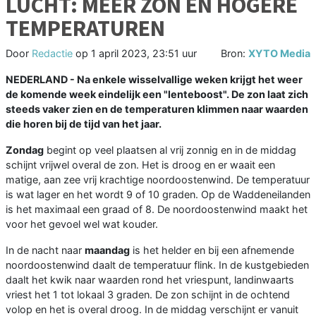
LUCHT: MEER ZON EN HOGERE
TEMPERATUREN
Door
Redactie
op
1 april 2023, 23:51 uur
Bron:
XYTO Media
NEDERLAND - Na enkele wisselvallige weken krijgt het weer
de komende week eindelijk een "lenteboost". De zon laat zich
steeds vaker zien en de temperaturen klimmen naar waarden
die horen bij de tijd van het jaar.
Zondag
begint op veel plaatsen al vrij zonnig en in de middag
schijnt vrijwel overal de zon. Het is droog en er waait een
matige, aan zee vrij krachtige noordoostenwind. De temperatuur
is wat lager en het wordt 9 of 10 graden. Op de Waddeneilanden
is het maximaal een graad of 8. De noordoostenwind maakt het
voor het gevoel wel wat kouder.
In de nacht naar
maandag
is het helder en bij een afnemende
noordoostenwind daalt de temperatuur flink. In de kustgebieden
daalt het kwik naar waarden rond het vriespunt, landinwaarts
vriest het 1 tot lokaal 3 graden. De zon schijnt in de ochtend
volop en het is overal droog. In de middag verschijnt er vanuit