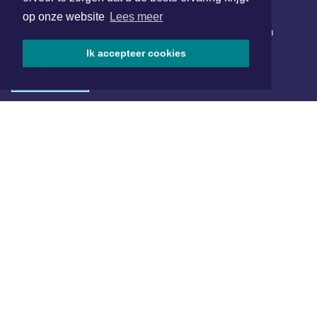
NIEUWSBRIEF AANMELDEN
op onze website
Lees meer
Schrijf je in voor onze nieuwsbrief en krijg wekelijks een
samenvatting van alle gebeurtenissen uit jouw regio.
Ik accepteer cookies
Aanmelden
ONLINE DAGBLADEN
Overige dagbladen in de regio