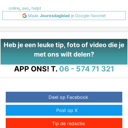
online
,
seo
,
helpt
Maak
Jouresdagblad
je Google-favoriet
Heb je een leuke tip, foto of video die je
met ons wilt delen?
APP ONS!
T.
06 - 574 71 321
Deel op Facebook
Post op X
Tip de redactie