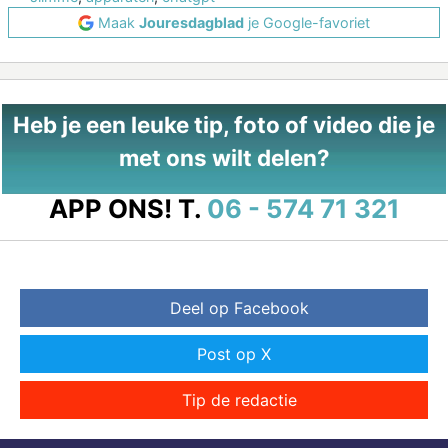
Maak
Jouresdagblad
je Google-favoriet
Heb je een leuke tip, foto of video die je
met ons wilt delen?
APP ONS!
T.
06 - 574 71 321
Deel op Facebook
Post op X
Tip de redactie