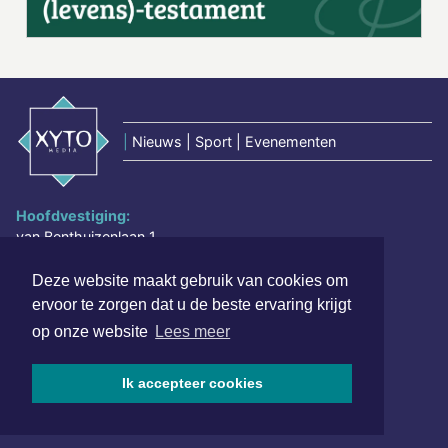
|
Nieuws | Sport | Evenementen
Hoofdvestiging:
van Benthuizenlaan 1
1701 BZ Heerhugowaard
Deze website maakt gebruik van cookies om
072 8200 600
ervoor te zorgen dat u de beste ervaring krijgt
redactie@xyto.nl
op onze website
Lees meer
www.xyto.nl
SOCIAL MEDIA
Ik accepteer cookies