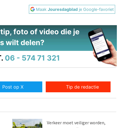
Maak
Jouresdagblad
je Google-favoriet
ip, foto of video die je
s wilt delen?
.
06 - 574 71 321
Post op X
Tip de redactie
Verkeer moet veiliger worden,