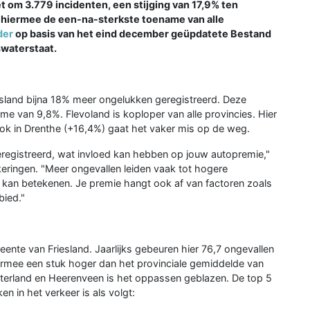
et om 3.779 incidenten, een stijging van 17,9% ten
ft hiermee de een-na-sterkste toename van alle
der
op basis van het eind december geüpdatete Bestand
swaterstaat.
iesland bijna 18% meer ongelukken geregistreerd. Deze
name van 9,8%. Flevoland is koploper van alle provincies. Hier
ook in Drenthe (+16,4%) gaat het vaker mis op de weg.
geregistreerd, wat invloed kan hebben op jouw autopremie,"
eringen. "Meer ongevallen leiden vaak tot hogere
 kan betekenen. Je premie hangt ook af van factoren zoals
bied."
ente van Friesland. Jaarlijks gebeuren hier 76,7 ongevallen
iermee een stuk hoger dan het provinciale gemiddelde van
terland en Heerenveen is het oppassen geblazen. De top 5
n in het verkeer is als volgt: