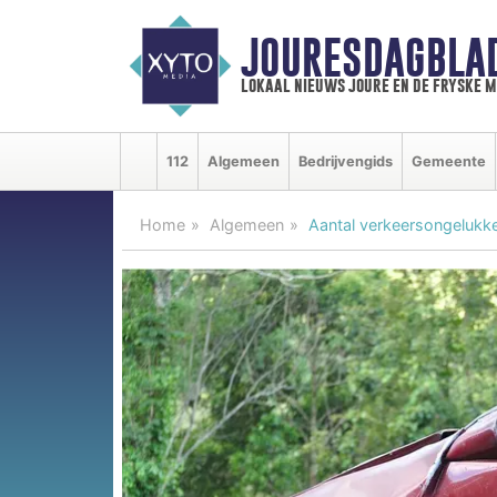
JOURESDAGBLA
lokaal nieuws joure en de fryske 
112
Algemeen
Bedrijvengids
Gemeente
Home
Algemeen
Aantal verkeersongelukke