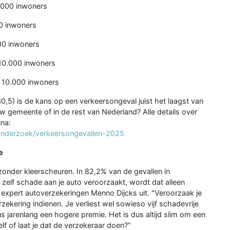
0.000 inwoners
00 inwoners
00 inwoners
 10.000 inwoners
r 10.000 inwoners
0,5) is de kans op een verkeersongeval juist het laagst van
uw gemeente of in de rest van Nederland? Alle details over
ina:
/onderzoek/verkeersongevallen-2025
e
onder kleerscheuren. In 82,2% van de gevallen in
 zelf schade aan je auto veroorzaakt, wordt dat alleen
 expert autoverzekeringen Menno Dijcks uit. "Veroorzaak je
erzekering indienen. Je verliest wel sowieso vijf schadevrije
dus jarenlang een hogere premie. Het is dus altijd slim om een
f of laat je dat de verzekeraar doen?”