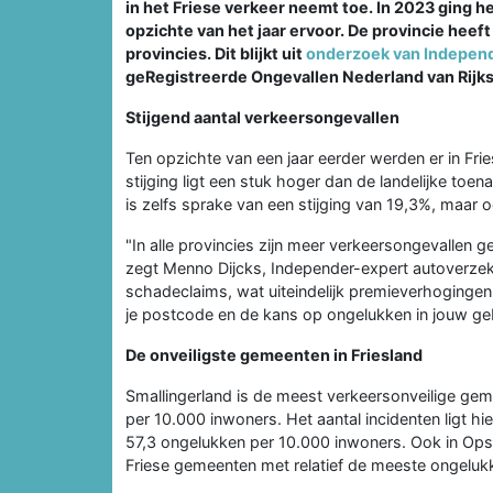
in het Friese verkeer neemt toe. In 2023 ging h
opzichte van het jaar ervoor. De provincie hee
provincies. Dit blijkt uit
onderzoek van Indepen
geRegistreerde Ongevallen Nederland van Rijk
Stijgend aantal verkeersongevallen
Ten opzichte van een jaar eerder werden er in Fr
stijging ligt een stuk hoger dan de landelijke toe
is zelfs sprake van een stijging van 19,3%, maar 
"In alle provincies zijn meer verkeersongevallen 
zegt Menno Dijcks, Independer-expert autoverzek
schadeclaims, wat uiteindelijk premieverhogingen
je postcode en de kans op ongelukken in jouw ge
De onveiligste gemeenten in Friesland
Smallingerland is de meest verkeersonveilige geme
per 10.000 inwoners. Het aantal incidenten ligt h
57,3 ongelukken per 10.000 inwoners. Ook in Ops
Friese gemeenten met relatief de meeste ongelukke