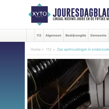
JOURESDAGBLA
lokaal nieuws joure en de fryske 
112
Algemeen
Bedrijvengids
Gemeente
Home
112
Zes aanhoudingen in onderzoe