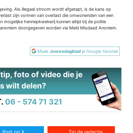
ing. Als illegaal stroom wordt afgetapt, is de kans op
overlast zijn vormen van overlast die omwonenden van een
mogelijke hennepkwekerij kunnen altijd bij de politie
 anoniem doorgegeven worden via Meld Misdaad Anoniem.
Maak
Jouresdagblad
je Google-favoriet
ip, foto of video die je
s wilt delen?
.
06 - 574 71 321
Post op X
Tip de redactie