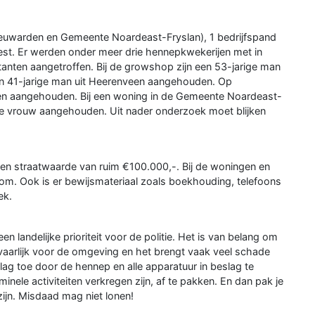
Leeuwarden en Gemeente Noardeast-Fryslan), 1 bedrijfspand
t. Er werden onder meer drie hennepkwekerijen met in
ntanten aangetroffen. Bij de growshop zijn een 53-jarige man
en 41-jarige man uit Heerenveen aangehouden. Op
en aangehouden. Bij een woning in de Gemeente Noardeast-
ge vrouw aangehouden. Uit nader onderzoek moet blijken
een straatwaarde van ruim €100.000,-. Bij de woningen en
oom. Ook is er bewijsmateriaal zoals boekhouding, telefoons
ek.
 landelijke prioriteit voor de politie. Het is van belang om
evaarlijk voor de omgeving en het brengt vaak veel schade
ag toe door de hennep en alle apparatuur in beslag te
nele activiteiten verkregen zijn, af te pakken. En dan pak je
ijn. Misdaad mag niet lonen!