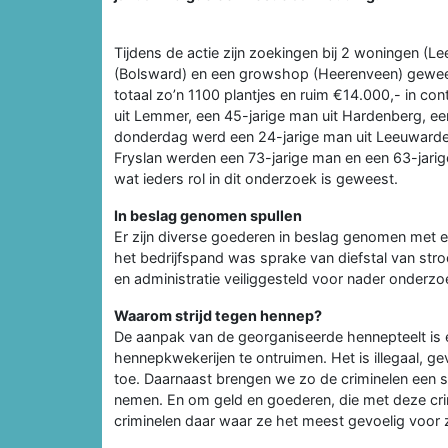
Tijdens de actie zijn zoekingen bij 2 woningen (
(Bolsward) en een growshop (Heerenveen) gewees
totaal zo’n 1100 plantjes en ruim €14.000,- in co
uit Lemmer, een 45-jarige man uit Hardenberg, e
donderdag werd een 24-jarige man uit Leeuward
Fryslan werden een 73-jarige man en een 63-jari
wat ieders rol in dit onderzoek is geweest.
In beslag genomen spullen
Er zijn diverse goederen in beslag genomen met 
het bedrijfspand was sprake van diefstal van str
en administratie veiliggesteld voor nader onderzo
Waarom strijd tegen hennep?
De aanpak van de georganiseerde hennepteelt is een
hennepkwekerijen te ontruimen. Het is illegaal, g
toe. Daarnaast brengen we zo de criminelen een sl
nemen. En om geld en goederen, die met deze crimi
criminelen daar waar ze het meest gevoelig voor z