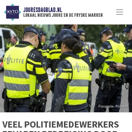
JOURESDAGBLAD.NL
lokaal nieuws joure en de fryske marren
VEEL POLITIEMEDEWERKERS