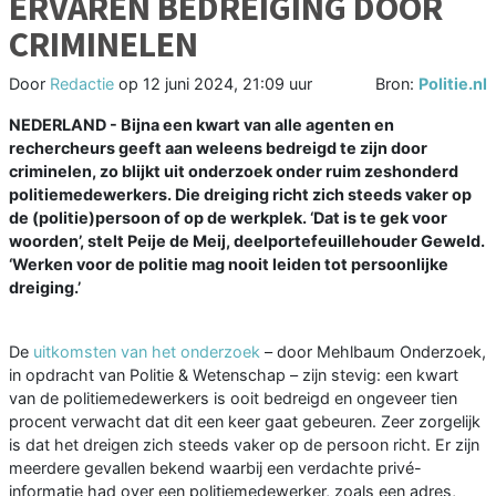
ERVAREN BEDREIGING DOOR
CRIMINELEN
Door
Redactie
op
12 juni 2024, 21:09 uur
Bron:
Politie.nl
NEDERLAND - Bijna een kwart van alle agenten en
rechercheurs geeft aan weleens bedreigd te zijn door
criminelen, zo blijkt uit onderzoek onder ruim zeshonderd
politiemedewerkers. Die dreiging richt zich steeds vaker op
de (politie)persoon of op de werkplek. ‘Dat is te gek voor
woorden’, stelt Peije de Meij, deelportefeuillehouder Geweld.
‘Werken voor de politie mag nooit leiden tot persoonlijke
dreiging.’
De
uitkomsten van het onderzoek
– door Mehlbaum Onderzoek,
in opdracht van Politie & Wetenschap – zijn stevig: een kwart
van de politiemedewerkers is ooit bedreigd en ongeveer tien
procent verwacht dat dit een keer gaat gebeuren. Zeer zorgelijk
is dat het dreigen zich steeds vaker op de persoon richt. Er zijn
meerdere gevallen bekend waarbij een verdachte privé-
informatie had over een politiemedewerker, zoals een adres,