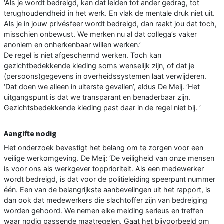
‘Als je wordt bedreigd, kan dat leiden tot ander gedrag, tot
terughoudendheid in het werk. En vlak de mentale druk niet uit.
Als je in jouw privésfeer wordt bedreigd, dan raakt jou dat toch,
misschien onbewust. We merken nu al dat collega’s vaker
anoniem en onherkenbaar willen werken.’
De regel is niet afgeschermd werken. Toch kan
gezichtbedekkende kleding soms wenselijk zijn, of dat je
(persoons)gegevens in overheidssystemen laat verwijderen.
‘Dat doen we alleen in uiterste gevallen’, aldus De Meij. ‘Het
uitgangspunt is dat we transparant en benaderbaar zijn.
Gezichtsbedekkende kleding past daar in de regel niet bij. ‘
Aangifte nodig
Het onderzoek bevestigt het belang om te zorgen voor een
veilige werkomgeving. De Meij: ‘De veiligheid van onze mensen
is voor ons als werkgever topprioriteit. Als een medewerker
wordt bedreigd, is dat voor de politieleiding speerpunt nummer
één. Een van de belangrijkste aanbevelingen uit het rapport, is
dan ook dat medewerkers die slachtoffer zijn van bedreiging
worden gehoord. We nemen elke melding serieus en treffen
waar nodig passende maatregelen. Gaat het bijvoorbeeld om