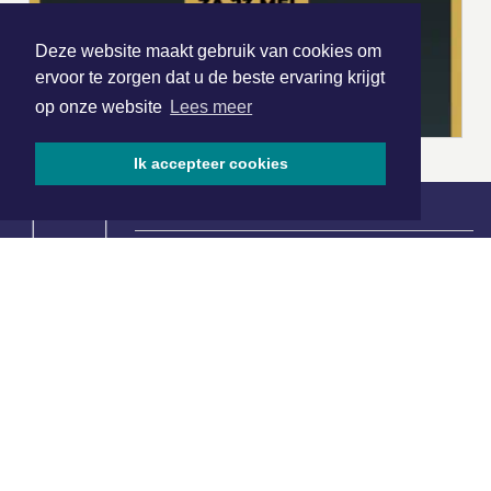
Deze website maakt gebruik van cookies om
ervoor te zorgen dat u de beste ervaring krijgt
op onze website
Lees meer
Ik accepteer cookies
|
Nieuws | Sport | Evenementen
Hoofdvestiging:
van Benthuizenlaan 1
1701 BZ Heerhugowaard
072 8200 600
redactie@xyto.nl
www.xyto.nl