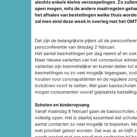
slechts enkele kleine versoepelingen. Zo zull
open mogen, mits de andere maatregelen gehand
het afhalen van bestellingen welke thuis worden
zal men eind deze week in overleg met het OMT
Dat zijn de belangrijkste pijlers uit de persconfe
persconferentie van dinsdag 2 februari.
Het aantal besmettingen per dag neemt af en ook 
Maar nieuwe varianten van het coronavirus winnen s
varianten zijn besmettelijker en kunnen leiden t
besmettingen nu zo veel mogelijk tegengaan, zo
houden voor coronapatiënten en de reguliere zor
lockdown voort te zetten. Wel gaan basisscholen
mogen consumenten vooraf geplaatste bestellingen
Scholen en kinderopvang
Vanaf maandag 8 februari gaan de basisscholen, 
volledig open. Het is daarbij essentieel dat schol
aantal contacten zo veel mogelijk te beperken. 
met prioriteit getest worden. Dat was al, en blijf
wordt gestart met een proef met sneltesten bij 