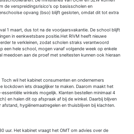
 om de verspreidingsrisico's op basisscholen en
nschoolse opvang (bso) blijft gesloten, omdat dit tot extra
val 1 maart, dus tot na de voorjaarsvakantie. De school blijft
lingen in eenkwetsbare positie.Het RIVM heeft nieuwe
 verder te verkleinen, zodat scholen straks verantwoord
op een hele school, mogen vanaf volgende week op enkele
 al meedoen aan de proef met sneltesten kunnen ook hieraan
en. Toch wil het kabinet consumenten en ondernemers
 lockdown iets draaglijker te maken. Daarom maakt het
et-essentiële winkels mogelijk. Klanten bestellen minimaal 4
h) en halen dit op afspraak af bij de winkel. Daarbij blijven
r afstand, hygiënemaatregelen en thuisblijven bij klachten.
:30 uur. Het kabinet vraagt het OMT om advies over de