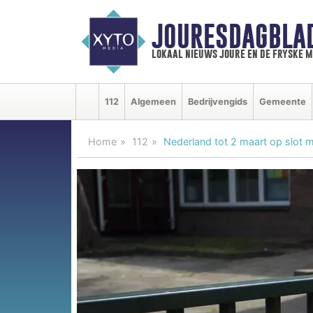
JOURESDAGBLA
lokaal nieuws joure en de fryske 
112
Algemeen
Bedrijvengids
Gemeente
Home
112
Nederland tot 2 maart op slot me