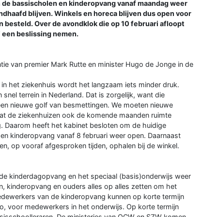
en de bassischolen en kinderopvang vanaf maandag weer
haafd blijven. Winkels en horeca blijven dus open voor
 besteld. Over de avondklok die op 10 februari afloopt
 een beslissing nemen.
rentie van premier Mark Rutte en minister Hugo de Jonge in de
in het ziekenhuis wordt het langzaam iets minder druk.
nel terrein in Nederland. Dat is zorgelijk, want die
ot een nieuwe golf van besmettingen. We moeten nieuwe
dat de ziekenhuizen ook de komende maanden ruimte
g. Daarom heeft het kabinet besloten om de huidige
 en kinderopvang vanaf 8 februari weer open. Daarnaast
, op vooraf afgesproken tijden, ophalen bij de winkel.
de kinderdagopvang en het speciaal (basis)onderwijs weer
en, kinderopvang en ouders alles op alles zetten om het
Medewerkers van de kinderopvang kunnen op korte termijn
t zo, voor medewerkers in het onderwijs. Op korte termijn
basisschoolleraren. De ministeries van OCW en SZW komen