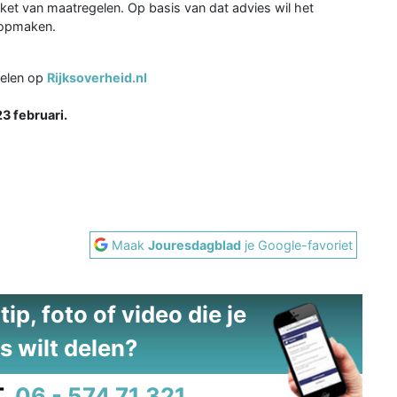
kket van maatregelen. Op basis van dat advies wil het
 opmaken.
gelen op
Rijksoverheid.nl
3 februari.
Maak
Jouresdagblad
je Google-favoriet
ip, foto of video die je
s wilt delen?
.
06 - 574 71 321