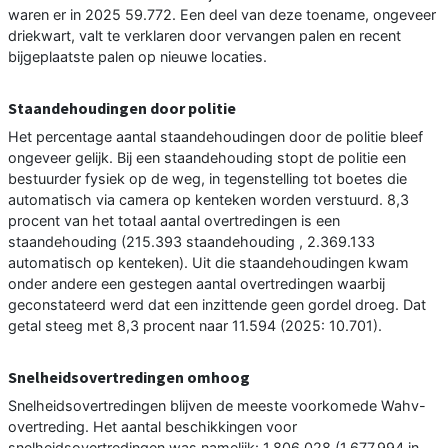
waren er in 2025 59.772. Een deel van deze toename, ongeveer
driekwart, valt te verklaren door vervangen palen en recent
bijgeplaatste palen op nieuwe locaties.
Staandehoudingen door politie
Het percentage aantal staandehoudingen door de politie bleef
ongeveer gelijk. Bij een staandehouding stopt de politie een
bestuurder fysiek op de weg, in tegenstelling tot boetes die
automatisch via camera op kenteken worden verstuurd. 8,3
procent van het totaal aantal overtredingen is een
staandehouding (215.393 staandehouding , 2.369.133
automatisch op kenteken). Uit die staandehoudingen kwam
onder andere een gestegen aantal overtredingen waarbij
geconstateerd werd dat een inzittende geen gordel droeg. Dat
getal steeg met 8,3 procent naar 11.594 (2025: 10.701).
Snelheidsovertredingen omhoog
Snelheidsovertredingen blijven de meeste voorkomede Wahv-
overtreding. Het aantal beschikkingen voor
snelheidsovertredingen was namelijk: 1.806.028 (1.677.994 in