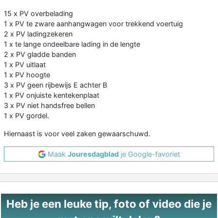
15 x PV overbelading
1 x PV te zware aanhangwagen voor trekkend voertuig
2 x PV ladingzekeren
1 x te lange ondeelbare lading in de lengte
2 x PV gladde banden
1 x PV uitlaat
1 x PV hoogte
3 x PV geen rijbewijs E achter B
1 x PV onjuiste kentekenplaat
3 x PV niet handsfree bellen
1 x PV gordel.
Hiernaast is voor veel zaken gewaarschuwd.
Maak
Jouresdagblad
je Google-favoriet
Heb je een leuke tip, foto of video die je