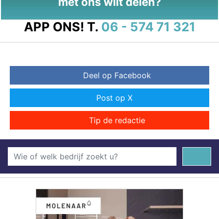
met ons wilt delen?
APP ONS!
T.
06 - 574 71 321
Deel op Facebook
Post op X
Tip de redactie