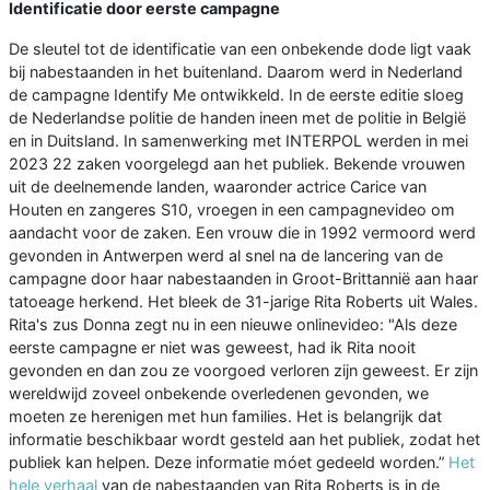
Identificatie door eerste campagne
De sleutel tot de identificatie van een onbekende dode ligt vaak
bij nabestaanden in het buitenland. Daarom werd in Nederland
de campagne Identify Me ontwikkeld. In de eerste editie sloeg
de Nederlandse politie de handen ineen met de politie in België
en in Duitsland. In samenwerking met INTERPOL werden in mei
2023 22 zaken voorgelegd aan het publiek. Bekende vrouwen
uit de deelnemende landen, waaronder actrice Carice van
Houten en zangeres S10, vroegen in een campagnevideo om
aandacht voor de zaken. Een vrouw die in 1992 vermoord werd
gevonden in Antwerpen werd al snel na de lancering van de
campagne door haar nabestaanden in Groot-Brittannië aan haar
tatoeage herkend. Het bleek de 31-jarige Rita Roberts uit Wales.
Rita's zus Donna zegt nu in een nieuwe onlinevideo: "Als deze
eerste campagne er niet was geweest, had ik Rita nooit
gevonden en dan zou ze voorgoed verloren zijn geweest. Er zijn
wereldwijd zoveel onbekende overledenen gevonden, we
moeten ze herenigen met hun families. Het is belangrijk dat
informatie beschikbaar wordt gesteld aan het publiek, zodat het
publiek kan helpen. Deze informatie móet gedeeld worden.”
Het
hele verhaal
van de nabestaanden van Rita Roberts is in de