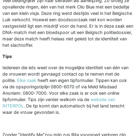
Veel belangrijker zijn haar sieraden als aanwijzing. Zo droeg ze
opvallende ringen, één van het merk Clio Blue met een bedeltje
van een klein visje. Deze ring werd destijds veel in het Belgische
Luik verkocht. Hoewel een doodsoorzaak niet kon worden
vastgesteld ligt een misdrijf voor de hand. Er is in deze zaak een
DNA-match met een bloedspoor uit een Belgisch politiedossier,
maar deze match heeft helaas niet geleid tot de identiteit van
het slachtoffer.
Tips
Iedereen die iets weet over de mogelijke identiteit van één van
de vrouwen wordt gevraagd contact op te nemen met de
politie.
Elke zaak
heeft een eigen tipformulier. Tippen kan ook
via de opsporingstiplijn 0800-6070 of via Meld Misdaad
Anoniem: 0800-7000. Voor elke zaak is er ook een online
tipformulier. Tips zijn verder welkom via de
website van
INTERPOL
. De tip komt dan automatisch bij het land terecht
waar de vrouw gevonden is.
Zonder "Identify Me"zou mijn zus Rita voorgoed verloren zijn