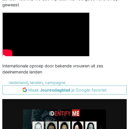
geweest
Internationale oproep door bekende vrouwen uit zes
deelnemende landen
nederland
,
landen
,
campagne
Maak
Jouresdagblad
je Google-favoriet