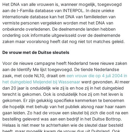
Het DNA van alle vrouwen is, wanneer mogelijk, toegevoegd
aan de I-Familia database van INTERPOL. In deze unieke
internationale database kan het DNA van familieleden van
vermiste personen vergeleken worden met het DNA van
onbekende overledenen. De deelnemende landen hebben
onderling ook informatie uitgewisseld over de deelnemende
zaken maar vooralsnog heeft dat nog niet tot matches geleid.
De vrouw met de Duitse sleutels
Voor de nieuwe campagne heeft Nederland twee nieuwe zaken
aan de Identify Me lijst toegevoegd. De tiende Nederlandse
zaak, met code NL10, draait om
een vrouw die op 4 juli 2004 in
het duingebied Meijendel bij Wassenaar
werd gevonden. Al meer
dan 20 jaar is onduidelijk wie zij is en hoe zij in het duingebied
terecht is gekomen. Ook is onduidelijk hoe zij om het leven is
gekomen. Er zijn gelukkig specifieke kenmerken te benoemen
die hopelijk met behulp van het publiek alsnog naar haar naam
gaan leiden. Zo had de vrouw een sleutel bij zich die ooit na een
bestelling geleverd was aan een bedrijf in het Duitse Bottrop.
Helaas is niet meer te achterhalen wie de sleutel daar besteld
heeft, maar mogelijk kwam de vrouw dus uit Duitsland. Ook