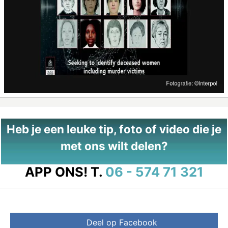
Heb je een leuke tip, foto of video die je
met ons wilt delen?
APP ONS!
T.
06 - 574 71 321
Deel op Facebook