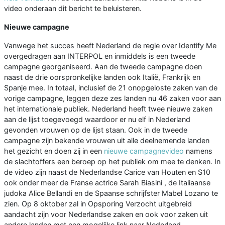
video onderaan dit bericht te beluisteren.
Nieuwe campagne
Vanwege het succes heeft Nederland de regie over Identify Me
overgedragen aan INTERPOL en inmiddels is een tweede
campagne georganiseerd. Aan de tweede campagne doen
naast de drie oorspronkelijke landen ook Italië, Frankrijk en
Spanje mee. In totaal, inclusief de 21 onopgeloste zaken van de
vorige campagne, leggen deze zes landen nu 46 zaken voor aan
het internationale publiek. Nederland heeft twee nieuwe zaken
aan de lijst toegevoegd waardoor er nu elf in Nederland
gevonden vrouwen op de lijst staan. Ook in de tweede
campagne zijn bekende vrouwen uit alle deelnemende landen
het gezicht en doen zij in een
nieuwe campagnevideo
namens
de slachtoffers een beroep op het publiek om mee te denken. In
de video zijn naast de Nederlandse Carice van Houten en S10
ook onder meer de Franse actrice Sarah Biasini , de Italiaanse
judoka Alice Bellandi en de Spaanse schrijfster Mabel Lozano te
zien. Op 8 oktober zal in Opsporing Verzocht uitgebreid
aandacht zijn voor Nederlandse zaken en ook voor zaken uit
andere landen met een mogelijke link naar Nederland.