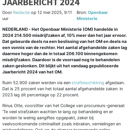
JAARBERICHT 2024
Door
Redactie
op
12 mei 2025, 9:11
Bron:
Openbaar
uur
Ministerie
NEDERLAND - Het Openbaar Ministerie (OM) handelde in
2024 214.500 misdrijfzaken af, 10% meer dan het jaar ervoor.
Dat gebeurde deels na een beslissing van het OM en deels na
een vonnis van de rechter. Het aantal afgehandelde zaken lag
daarmee hoger dan de in totaal 206.100 binnengekomen
misdrijfzaken. Daardoor is de voorraad nog te behandelen
zaken geslonken. Dit blijkt uit het vandaag gepubliceerde
Jaarbericht 2024 van het OM.
Ruim 52.900 zaken werden via een
strafbeschikking
afgedaan.
Dat is 25 procent van het totaal aantal afgehandelde zaken: in
2023 lag dit percentage op 22 procent.
Rinus Otte, voorzitter van het College van procureurs-generaal:
‘Te veel strafzaken wachten te lang op behandeling en er
worden te weinig aangiftes opgepakt, zeker bij
veelvoorkomende criminaliteit zoals inbraken, vernielingen en
mishandelingen. Ook op de alsmaar toenemende online