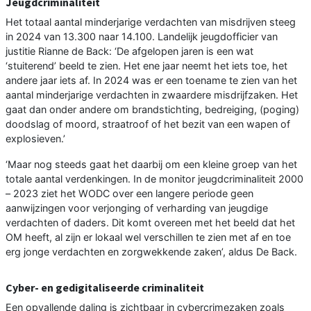
Jeugdcriminaliteit
Het totaal aantal minderjarige verdachten van misdrijven steeg
in 2024 van 13.300 naar 14.100. Landelijk jeugdofficier van
justitie Rianne de Back: ‘De afgelopen jaren is een wat
‘stuiterend’ beeld te zien. Het ene jaar neemt het iets toe, het
andere jaar iets af. In 2024 was er een toename te zien van het
aantal minderjarige verdachten in zwaardere misdrijfzaken. Het
gaat dan onder andere om brandstichting, bedreiging, (poging)
doodslag of moord, straatroof of het bezit van een wapen of
explosieven.’
‘Maar nog steeds gaat het daarbij om een kleine groep van het
totale aantal verdenkingen. In de monitor jeugdcriminaliteit 2000
– 2023 ziet het WODC over een langere periode geen
aanwijzingen voor verjonging of verharding van jeugdige
verdachten of daders. Dit komt overeen met het beeld dat het
OM heeft, al zijn er lokaal wel verschillen te zien met af en toe
erg jonge verdachten en zorgwekkende zaken’, aldus De Back.
Cyber- en gedigitaliseerde criminaliteit
Een opvallende daling is zichtbaar in cybercrimezaken zoals