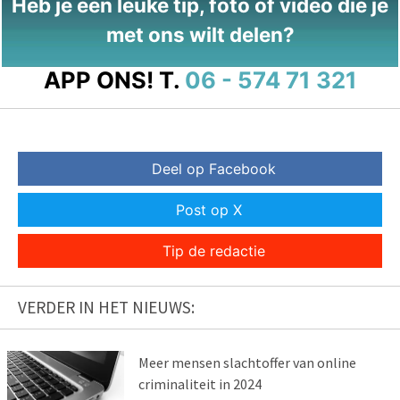
Heb je een leuke tip, foto of video die je
met ons wilt delen?
APP ONS!
T.
06 - 574 71 321
Deel op Facebook
Post op X
Tip de redactie
VERDER IN HET NIEUWS:
Meer mensen slachtoffer van online
criminaliteit in 2024